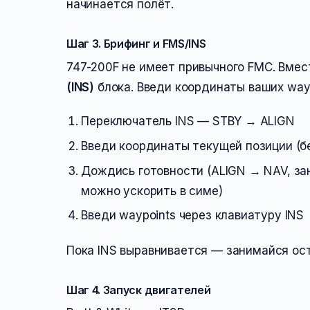
начинается полёт.
Шаг 3. Брифинг и FMS/INS
747-200F не имеет привычного FMC. Вмес
(INS)
блока. Введи координаты ваших wayp
Переключатель INS — STBY → ALIGN
Введи координаты текущей позиции (бе
Дождись готовности (ALIGN → NAV, за
можно ускорить в симе)
Введи waypoints через клавиатуру INS
Пока INS выравнивается — занимайся оста
Шаг 4. Запуск двигателей