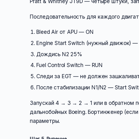
Pratt & Whitney JT9D — четыре штуки, за
Последовательность для каждого двигат
Bleed Air от APU — ON
Engine Start Switch (нужный движок) 
Дождись N2 25%
Fuel Control Switch — RUN
Следи за EGT — не должен зашкалива
После стабилизации N1/N2 — Start Swi
Запускай 4 → 3 → 2 → 1 или в обратном 
дальнобойных Boeing. Бортинженер (если
параметры.
Шаг 5. Руление