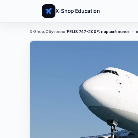
X-Shop Education
X-Shop
/
Обучение
/
FELIS 747-200F: первый полёт —