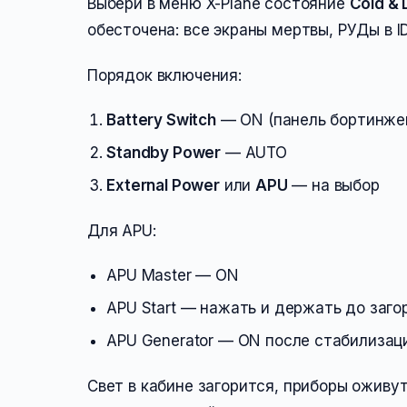
Выбери в меню X-Plane состояние
Cold & 
обесточена: все экраны мертвы, РУДы в I
Порядок включения:
Battery Switch
— ON (панель бортинжен
Standby Power
— AUTO
External Power
или
APU
— на выбор
Для APU:
APU Master — ON
APU Start — нажать и держать до заг
APU Generator — ON после стабилизац
Свет в кабине загорится, приборы оживу