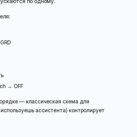
пускаются по одному.
еля:
— GRD
ть
tch → OFF
порядке — классическая схема для
 используешь ассистента) контролирует