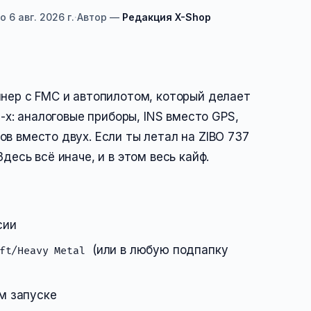
о
6 авг. 2026 г.
·
Автор —
Редакция X-Shop
йнер с FMC и автопилотом, который делает
0-х: аналоговые приборы, INS вместо GPS,
в вместо двух. Если ты летал на ZIBO 737
десь всё иначе, и в этом весь кайф.
сии
(или в любую подпапку
ft/Heavy Metal
м запуске