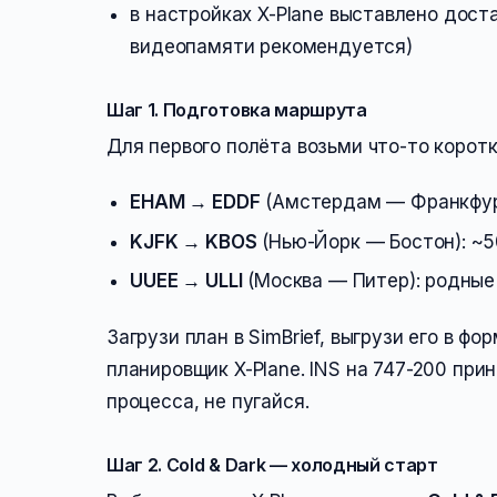
в настройках X-Plane выставлено дост
видеопамяти рекомендуется)
Шаг 1. Подготовка маршрута
Для первого полёта возьми что-то корот
EHAM → EDDF
(Амстердам — Франкфурт
KJFK → KBOS
(Нью-Йорк — Бостон): ~5
UUEE → ULLI
(Москва — Питер): родные
Загрузи план в SimBrief, выгрузи его в ф
планировщик X-Plane. INS на 747-200 пр
процесса, не пугайся.
Шаг 2. Cold & Dark — холодный старт