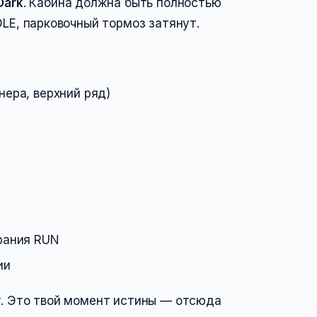
Dark
. Кабина должна быть полностью
DLE, парковочный тормоз затянут.
ера, верхний ряд)
орания RUN
ии
т. Это твой момент истины — отсюда