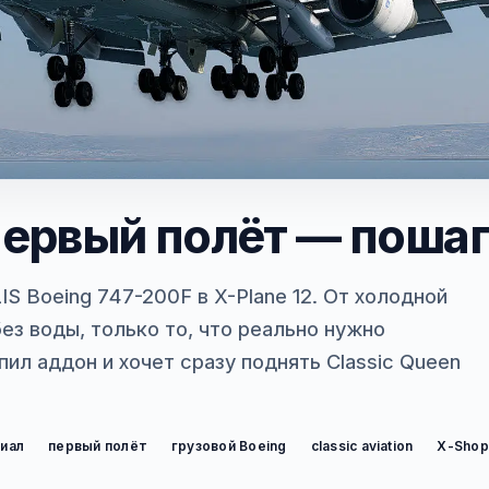
 первый полёт — поша
IS Boeing 747-200F в X-Plane 12. От холодной
ез воды, только то, что реально нужно
пил аддон и хочет сразу поднять Classic Queen
иал
первый полёт
грузовой Boeing
classic aviation
X-Shop