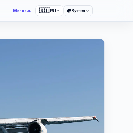
🇷🇺
Магазин
RU
System