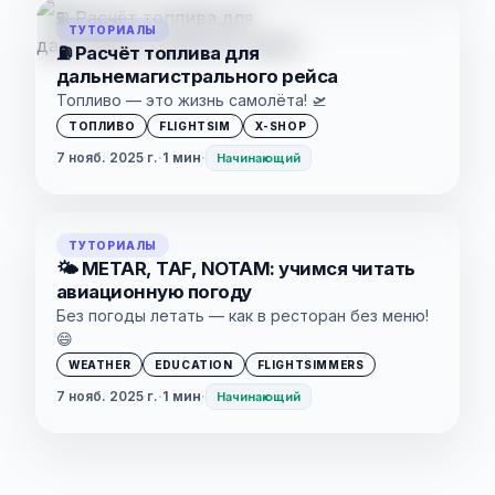
ТУТОРИАЛЫ
⛽ Расчёт топлива для
дальнемагистрального рейса
Топливо — это жизнь самолёта! 🛫
ТОПЛИВО
FLIGHTSIM
X-SHOP
7 нояб. 2025 г.
·
1 мин
·
Начинающий
ТУТОРИАЛЫ
🌤️ METAR, TAF, NOTAM: учимся читать
авиационную погоду
Без погоды летать — как в ресторан без меню!
😄
WEATHER
EDUCATION
FLIGHTSIMMERS
7 нояб. 2025 г.
·
1 мин
·
Начинающий