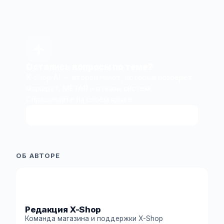
Остались вопросы по теме?
X-Shop AI — второй пилот, который разберёт
маршрут, METAR и отказы систем.
Спрашивайте на своём языке.
Спросить у X-Shop AI
↗
ОБ АВТОРЕ
XS
Редакция X-Shop
Команда магазина и поддержки X-Shop