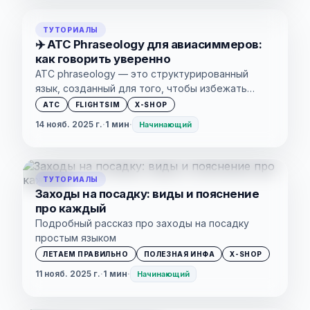
ТУТОРИАЛЫ
✈️ ATC Phraseology для авиасиммеров:
как говорить уверенно
ATC phraseology — это структурированный
язык, созданный для того, чтобы избежать
двусмысленности и ускорить коммуникацию.
ATC
FLIGHTSIM
X-SHOP
Достаточно освоить несколько ключевых
14 нояб. 2025 г.
·
1 мин
·
Начинающий
ситуаций — и страх исчезает.
ТУТОРИАЛЫ
Заходы на посадку: виды и пояснение
про каждый
Подробный рассказ про заходы на посадку
простым языком
ЛЕТАЕМ ПРАВИЛЬНО
ПОЛЕЗНАЯ ИНФА
X-SHOP
11 нояб. 2025 г.
·
1 мин
·
Начинающий