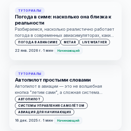
ТУТОРИАЛЫ
Погода в симе: насколько она близка к
реальности
Разбираемся, насколько реалистично работает
погода в современных авиасимуляторах, какие
данные используются и где проходит граница
ПОГОДА В АВИАСИМЕ
METAR
LIVE WEATHER
между реальной метеообстановкой и
22 янв. 2026 г.
·
1 мин
·
Начинающий
симуляцией.
ТУТОРИАЛЫ
Автопилот простыми словами
Автопилот в авиации — это не волшебная
кнопка "летим сами", а сложная система
помощи пилотам.
АВТОПИЛОТ
СИСТЕМЫ УПРАВЛЕНИЯ САМОЛЁТОМ
АВИАЦИЯ ДЛЯ НАЧИНАЮЩИХ
16 дек. 2025 г.
·
1 мин
·
Начинающий