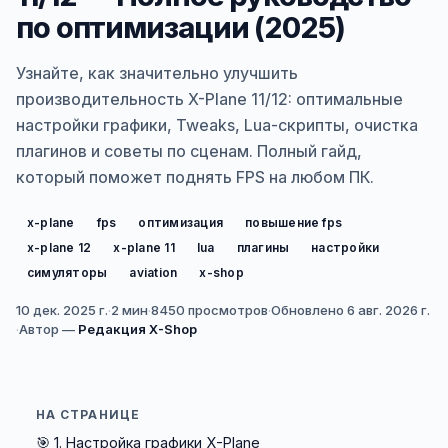
по оптимизации (2025)
Узнайте, как значительно улучшить
производительность X-Plane 11/12: оптимальные
настройки графики, Tweaks, Lua-скрипты, очистка
плагинов и советы по сценам. Полный гайд,
который поможет поднять FPS на любом ПК.
x-plane
fps
оптимизация
повышение fps
x-plane 12
x-plane 11
lua
плагины
настройки
симуляторы
aviation
x-shop
10 дек. 2025 г.
·
2 мин
·
8450
просмотров
·
Обновлено
6 авг. 2026 г.
·
Автор —
Редакция X-Shop
НА СТРАНИЦЕ
🎯 1. Настройка графики X-Plane